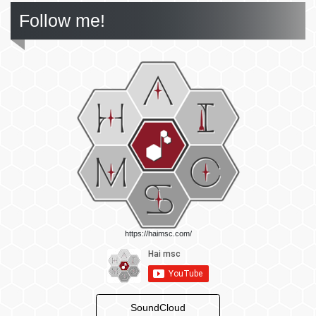
Follow me!
https://haimsc.com/
SoundCloud