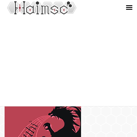
コ
ナ
ン
ビ
Profile
テ
ゲ
ン
ー
ツ
シ
HOME
Profile
へ
ョ
ス
ン
キ
に
ッ
移
Hai msc メンバー紹介
プ
動