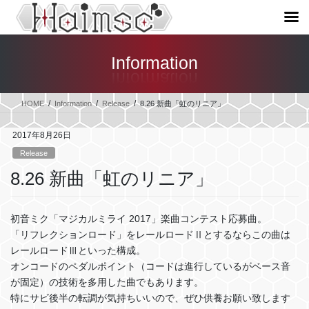
コ
ナ
ン
ビ
Information
テ
ゲ
ン
ー
ツ
シ
HOME
Information
Release
8.26 新曲「虹のリニア」
へ
ョ
ス
ン
2017年8月26日
キ
に
Release
ッ
移
プ
動
8.26 新曲「虹のリニア」
初音ミク「マジカルミライ 2017」楽曲コンテスト応募曲。
「リフレクションロード」をレールロードⅡとするならこの曲は
レールロードⅢといった構成。
オンコードのペダルポイント（コードは進行しているがベース音
が固定）の技術を多用した曲でもあります。
特にサビ後半の転調が気持ちいいので、ぜひ供養お願い致します