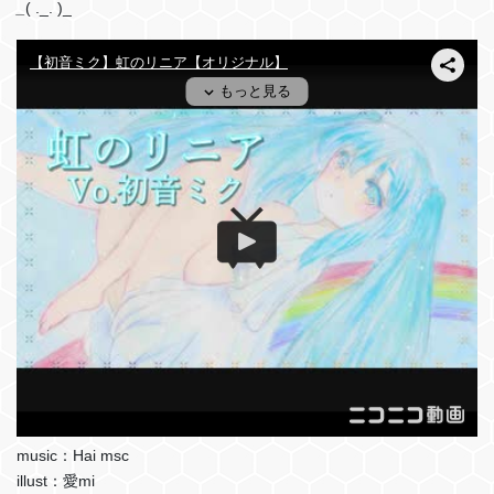
_
( ._. )_
music：Hai msc
illust：愛mi