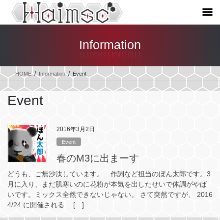
コ
ナ
ン
ビ
Information
テ
ゲ
ン
ー
ツ
シ
HOME
Information
Event
へ
ョ
ス
ン
Event
キ
に
ッ
移
プ
動
2016年3月2日
Event
春のM3に出まーす
どうも、ご無沙汰しています。 作詞など担当のぼん太郎です。3
月に入り、まだ肌寒いのに花粉が本気を出したせいで体調がやば
いです。ミックス全然できないじゃない。 さて突然ですが、 2016
4/24 に開催される […]